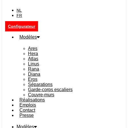
NL
FR
Configurateur
Modèles
Ares
Hera
Atlas
Linus
Rana
Diana
Eros
Séparations
Garde-corps escaliers
Couvre-murs
Réalisations
Emplois
Contact
Presse
Modèles