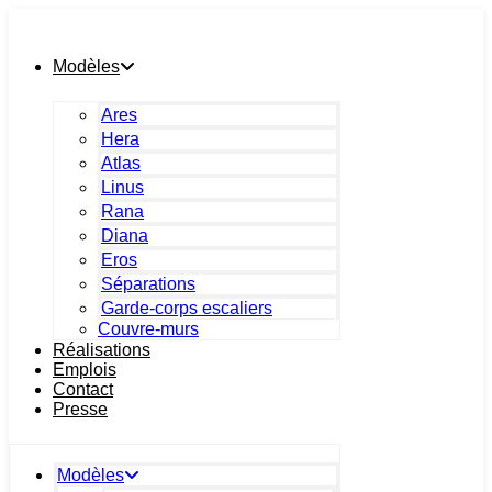
Skip
to
content
Modèles
Ares
Hera
Atlas
Linus
Rana
Diana
Eros
Séparations
Garde-corps escaliers
Couvre-murs
Réalisations
Emplois
Contact
Presse
Modèles