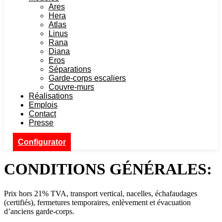
Ares
Hera
Atlas
Linus
Rana
Diana
Eros
Séparations
Garde-corps escaliers
Couvre-murs
Réalisations
Emplois
Contact
Presse
Configurator
CONDITIONS GÉNÉRALES:
Prix hors 21% TVA, transport vertical, nacelles, échafaudages
(certifiés), fermetures temporaires, enlèvement et évacuation
d’anciens garde-corps.