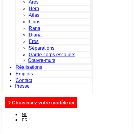
Ares
Hera
Atlas
Linus
Rana
Diana
Eros
Séparations
Garde-corps escaliers
Couvre-murs
Réalisations
Emplois
Contact
Presse
Choisissez votre modèle ici
NL
FR