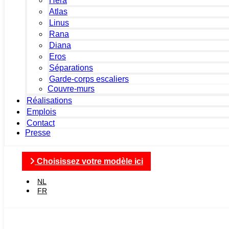
Hera
Atlas
Linus
Rana
Diana
Eros
Séparations
Garde-corps escaliers
Couvre-murs
Réalisations
Emplois
Contact
Presse
Choisissez votre modèle ici
NL
FR