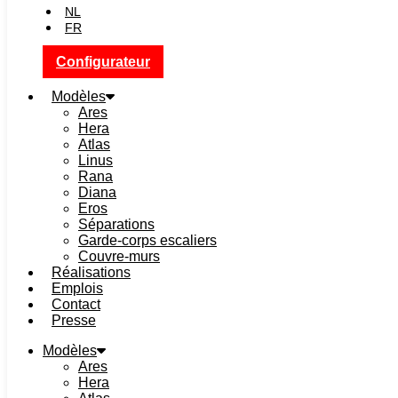
NL
FR
Configurateur
Modèles
Ares
Hera
Atlas
Linus
Rana
Diana
Eros
Séparations
Garde-corps escaliers
Couvre-murs
Réalisations
Emplois
Contact
Presse
Modèles
Ares
Hera