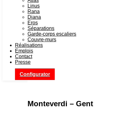
Atlas
Linus
Rana
Diana
Eros
Séparations
Garde-corps escaliers
Couvre-murs
Réalisations
Emplois
Contact
Presse
Configurator
Monteverdi – Gent