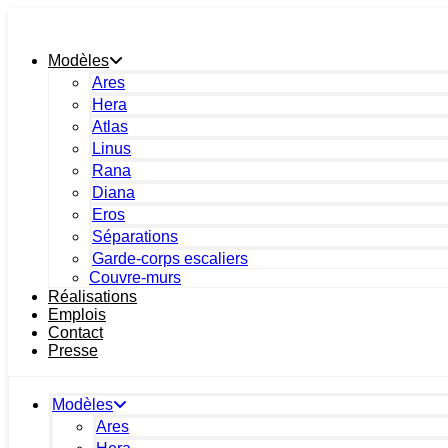
Skip
to
content
Modèles
Ares
Hera
Atlas
Linus
Rana
Diana
Eros
Séparations
Garde-corps escaliers
Couvre-murs
Réalisations
Emplois
Contact
Presse
Modèles
Ares